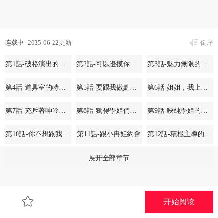
连载中
2025-06-22更新
倒序
第1話-破格演出的舞台劇
第2話-可以邊摸你胸部邊插你嗎
第3話-魅力無限的社團社長
第4話-道具室的特殊用途
第5話-要跟我做點舒服的事嗎
第6話-姐姐，我上次也很舒服
第7話-充斥著呻吟聲的廁所
第8話-獨得學姐們關愛的社團新人
第9話-映純學姐的誘惑
第10話-你不想跟我做嗎
第11話-跟小冉姐約會
第12話-積極主導的小冉
第13話-好舒服，繼續
第14話-挺入溫暖的肉穴
第15話-偶遇戲劇電影系教授
展开全部章节
第16話-學姐的單獨續攤邀約
第17話-你打算怎麽做？
第18話-真的好舒服
开始阅读
第19話-不知不覺同意接吻
第20話-又開始欲火焚身
第21話-對毅杰感興趣的女人們