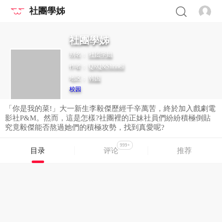
社團學姊
社團學姊
别名：
社团学姐
作者：
QRQ&Shrinell
地区：
韩国
校园
「你是我的菜!」大一新生李毅傑歷經千辛萬苦，終於加入戲劇電
影社P&M。然而，這是怎樣?社團裡的正妹社員們紛紛積極倒貼
究竟毅傑能否熬過她們的積極攻勢，找到真愛呢?
999+
目录
评论
推荐